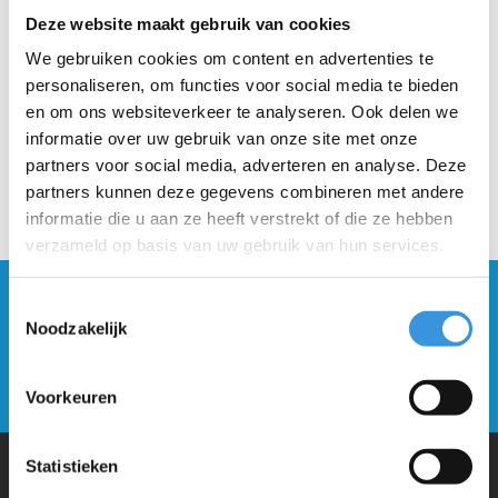
Beschrijving
Deze website maakt gebruik van cookies
We gebruiken cookies om content en advertenties te
personaliseren, om functies voor social media te bieden
en om ons websiteverkeer te analyseren. Ook delen we
informatie over uw gebruik van onze site met onze
partners voor social media, adverteren en analyse. Deze
partners kunnen deze gegevens combineren met andere
informatie die u aan ze heeft verstrekt of die ze hebben
verzameld op basis van uw gebruik van hun services.
Blijf op de hoogte en schrijf je in voor onze
Toestemmingsselectie
nieuwsbrief
Noodzakelijk
Verstuur
Voorkeuren
Statistieken