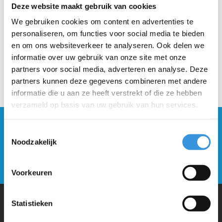
Deze website maakt gebruik van cookies
We gebruiken cookies om content en advertenties te
personaliseren, om functies voor social media te bieden
en om ons websiteverkeer te analyseren. Ook delen we
informatie over uw gebruik van onze site met onze
partners voor social media, adverteren en analyse. Deze
partners kunnen deze gegevens combineren met andere
informatie die u aan ze heeft verstrekt of die ze hebben
verzameld op basis van uw gebruik van hun services.
Blijf op de hoogte en schrijf je in voor onze
Toestemmingsselectie
nieuwsbrief
Noodzakelijk
Verstuur
Voorkeuren
Statistieken
Waarom Micro Step?