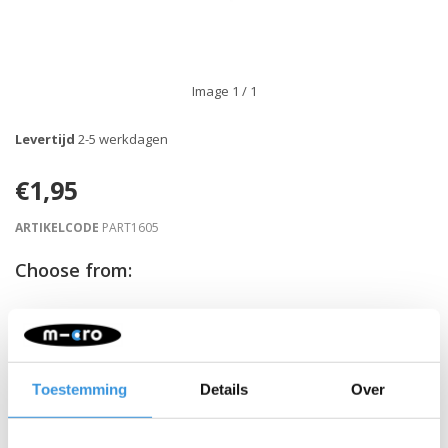
Image
1
/ 1
Levertijd
2-5 werkdagen
€1,95
ARTIKELCODE
PART1605
Choose from:
-
+
IN WINKELWAGEN
Toestemming
Details
Over
Gratis verzending vanaf €60
Beschrijving