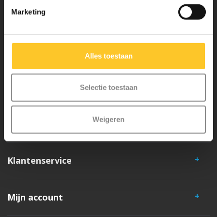
Marketing
Micro Mobility is de uitvinder van de compacte vouwstep en de
iconische 3-wielige step. Al onze steps worden met veel aandacht en
liefde in Zwitserland ontwikkeld. Ze zijn uitgebreid getest op
Alles toestaan
veiligheid en zeer duurzaam. Elk onderdeel is los te vervangen. Je
hebt jarenlang plezier van een Micro step!
Selectie toestaan
Weigeren
Klantenservice
Mijn account