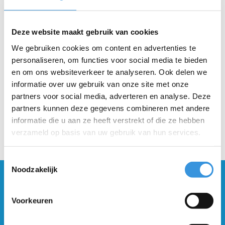
Beschrijving
Deze website maakt gebruik van cookies
Dit product wordt via de standaard TNT Post service verzonden.
We gebruiken cookies om content en advertenties te
Vervangen is eenvoudig. Je staat in no time weer op zijn step!
personaliseren, om functies voor social media te bieden
en om ons websiteverkeer te analyseren. Ook delen we
informatie over uw gebruik van onze site met onze
partners voor social media, adverteren en analyse. Deze
partners kunnen deze gegevens combineren met andere
informatie die u aan ze heeft verstrekt of die ze hebben
verzameld op basis van uw gebruik van hun services.
Toestemmingsselectie
Noodzakelijk
Blijf op de hoogte en schrijf je in voor onze
nieuwsbrief
Voorkeuren
Verstuur