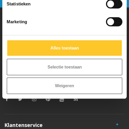
Statistieken
Marketing
Waarom Micro Step?
Micro Mobility is de uitvinder van de compacte vouwstep en de
Alles toestaan
iconische 3-wielige step. Al onze steps worden met veel aandacht en
liefde in Zwitserland ontwikkeld. Ze zijn uitgebreid getest op
Selectie toestaan
veiligheid en zeer duurzaam. Elk onderdeel is los te vervangen. Je
hebt jarenlang plezier van een Micro step!
Weigeren
Klantenservice