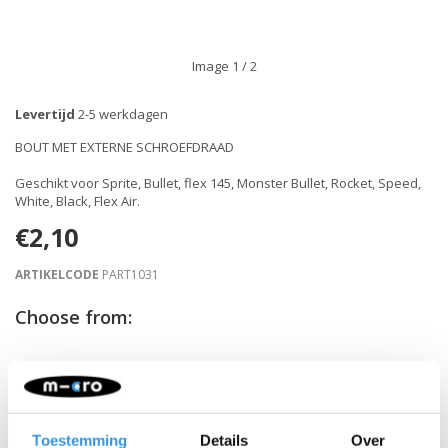
Image
1
/ 2
Levertijd
2-5 werkdagen
BOUT MET EXTERNE SCHROEFDRAAD
Geschikt voor Sprite, Bullet, flex 145, Monster Bullet, Rocket, Speed,
White, Black, Flex Air.
€2,10
ARTIKELCODE
PART1031
Choose from:
-
+
IN WINKELWAGEN
Gratis verzending vanaf €60
Toestemming
Details
Over