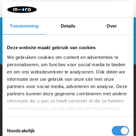
Toestemming
Details
Over
Blijf op de hoogte en schrijf je in voor onze
nieuwsbrief
Deze website maakt gebruik van cookies
Verstuur
We gebruiken cookies om content en advertenties te
personaliseren, om functies voor social media te bieden
en om ons websiteverkeer te analyseren. Ook delen we
informatie over uw gebruik van onze site met onze
Waarom Micro Step?
partners voor social media, adverteren en analyse. Deze
partners kunnen deze gegevens combineren met andere
informatie die u aan ze heeft verstrekt of die ze hebben
Micro Mobility is de uitvinder van de compacte vouwstep en de
verzameld op basis van uw gebruik van hun services.
iconische 3-wielige step. Al onze steps worden met veel aandacht en
liefde in Zwitserland ontwikkeld. Ze zijn uitgebreid getest op
Toestemmingsselectie
Noodzakelijk
veiligheid en zeer duurzaam. Elk onderdeel is los te vervangen. Je