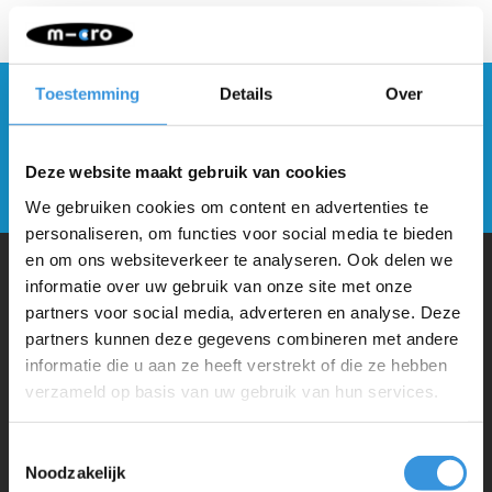
Toestemming
Details
Over
Blijf op de hoogte en schrijf je in voor onze
nieuwsbrief
Deze website maakt gebruik van cookies
Verstuur
We gebruiken cookies om content en advertenties te
personaliseren, om functies voor social media te bieden
en om ons websiteverkeer te analyseren. Ook delen we
informatie over uw gebruik van onze site met onze
Waarom Micro Step?
partners voor social media, adverteren en analyse. Deze
partners kunnen deze gegevens combineren met andere
informatie die u aan ze heeft verstrekt of die ze hebben
Micro Mobility is de uitvinder van de compacte vouwstep en de
verzameld op basis van uw gebruik van hun services.
iconische 3-wielige step. Al onze steps worden met veel aandacht en
liefde in Zwitserland ontwikkeld. Ze zijn uitgebreid getest op
Toestemmingsselectie
Noodzakelijk
veiligheid en zeer duurzaam. Elk onderdeel is los te vervangen. Je