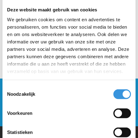
Deze website maakt gebruik van cookies
Beschrijving
We gebruiken cookies om content en advertenties te
personaliseren, om functies voor social media te bieden
en om ons websiteverkeer te analyseren. Ook delen we
informatie over uw gebruik van onze site met onze
partners voor social media, adverteren en analyse. Deze
partners kunnen deze gegevens combineren met andere
informatie die u aan ze heeft verstrekt of die ze hebben
verzameld op basis van uw gebruik van hun services.
Toestemmingsselectie
Blijf op de hoogte en schrijf je in voor onze
Noodzakelijk
nieuwsbrief
Verstuur
Voorkeuren
Statistieken