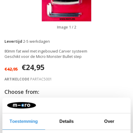
Image
1
/ 2
Levertijd
2-5 werkdagen
80mm fat wiel met ingebouwd Carver systeem
Geschikt voor de Micro Monster Bullet step
€24,95
€42,95
ARTIKELCODE
PARTAC5001
Choose from:
-
+
IN WINKELWAGEN
Toestemming
Details
Over
Gratis verzending vanaf €60