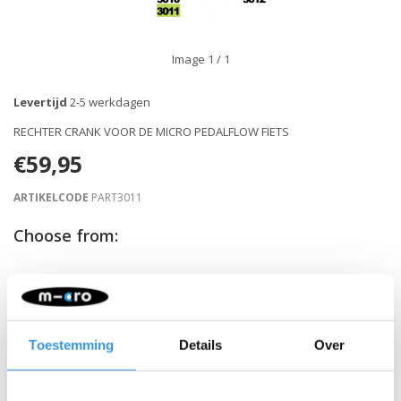
Image
1
/ 1
Levertijd
2-5 werkdagen
RECHTER CRANK VOOR DE MICRO PEDALFLOW FIETS
€59,95
ARTIKELCODE
PART3011
Choose from:
-
+
IN WINKELWAGEN
Gratis verzending vanaf €60
Toestemming
Details
Over
Beschrijving