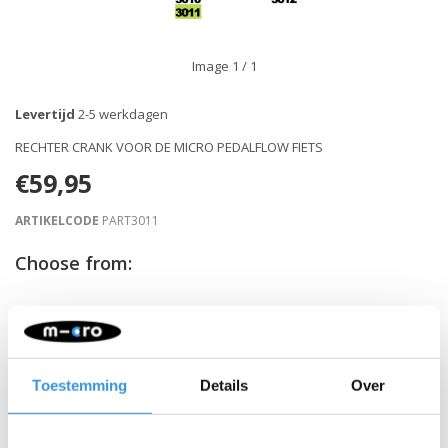
Image
1
/ 1
Levertijd
2-5 werkdagen
RECHTER CRANK VOOR DE MICRO PEDALFLOW FIETS
€59,95
ARTIKELCODE
PART3011
Choose from:
-
+
IN WINKELWAGEN
Gratis verzending vanaf €60
Toestemming
Details
Over
Beschrijving