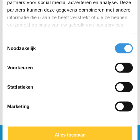
partners voor social media, adverteren en analyse. Deze
partners kunnen deze gegevens combineren met andere
informatie die u aan ze heeft verstrekt of die ze hebben
verzameld op basis van uw gebruik van hun services.
Toestemmingsselectie
Noodzakelijk
Bevestigingplaat Flex
Dek Kickboard Monster
deck (1033)
Voorkeuren
€7,95
€64,95
Statistieken
Marketing
Alles toestaan
Blijf op de hoogte en schrijf je in voor onze