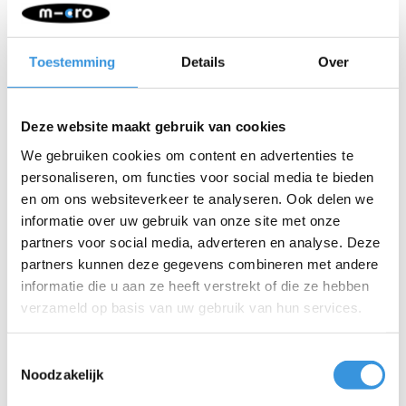
Toestemming
Details
Over
Deze website maakt gebruik van cookies
-
+
IN WINKELWAGEN
We gebruiken cookies om content en advertenties te
personaliseren, om functies voor social media te bieden
Gratis verzending vanaf €60
en om ons websiteverkeer te analyseren. Ook delen we
informatie over uw gebruik van onze site met onze
Beschrijving
partners voor social media, adverteren en analyse. Deze
partners kunnen deze gegevens combineren met andere
informatie die u aan ze heeft verstrekt of die ze hebben
verzameld op basis van uw gebruik van hun services.
Toestemmingsselectie
Noodzakelijk