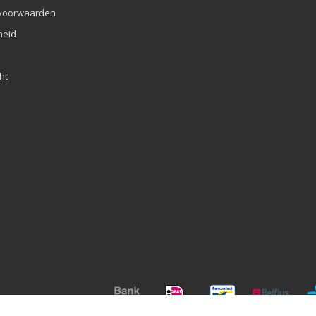
voorwaarden
eid
ht