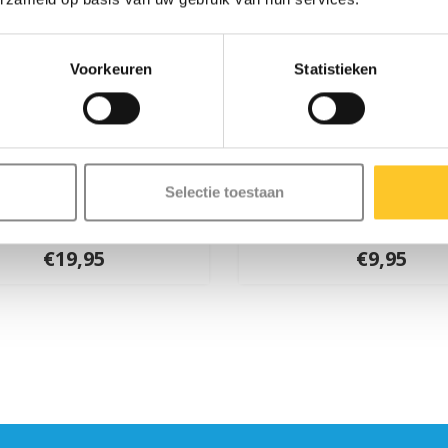
Voorkeuren
Statistieken
Selectie toestaan
cro wiel 145mm smoke
Micro draagriem zw
(AC5007B)
€19,95
€9,95