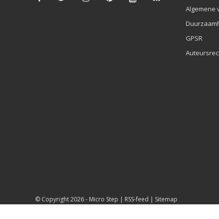
Algemene 
Duurzaamh
GPSR
Auteursrec
© Copyright 2026 -
Micro Step
|
RSS-feed
|
Sitemap