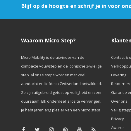
Blijf op de hoogte en schrijf je in voor on
Waarom Micro Step?
Klanten
Micro Mobility is de uitvinder van de
Contact & 
compacte vouwstep en de iconische 3-wielige
Verkooppu
step. Al onze steps worden met veel
Levering
aandacht en liefde in Zwitserland ontwikkeld.
Retourner
Ze zijn uitgebreid getest op veiligheid en zeer
Garantie e
duurzaam. Elk onderdeel is los te vervangen.
Over ons
Je hebt jarenlang plezier van een Micro step!
Veilig step
Privacy
Awards