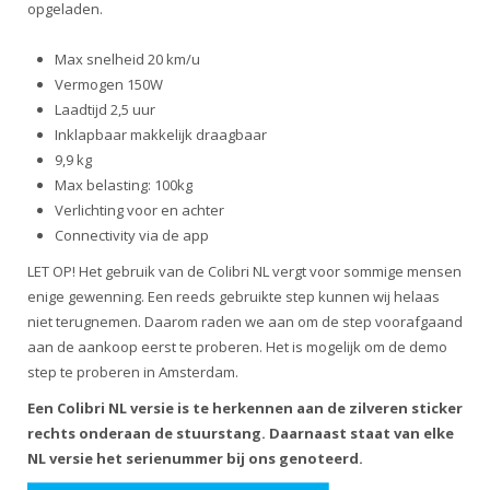
opgeladen.
Max snelheid 20 km/u
Vermogen 150W
Laadtijd 2,5 uur
Inklapbaar makkelijk draagbaar
9,9 kg
Max belasting: 100kg
Verlichting voor en achter
Connectivity via de app
LET OP! Het gebruik van de Colibri NL vergt voor sommige mensen
enige gewenning. Een reeds gebruikte step kunnen wij helaas
niet terugnemen. Daarom raden we aan om de step voorafgaand
aan de aankoop eerst te proberen. Het is mogelijk om de demo
step te proberen in Amsterdam.
Een Colibri NL versie is te herkennen aan de zilveren sticker
rechts onderaan de stuurstang. Daarnaast staat van elke
NL versie het serienummer bij ons genoteerd.