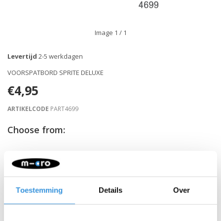
Image
1
/ 1
Levertijd
2-5 werkdagen
VOORSPATBORD SPRITE DELUXE
€4,95
ARTIKELCODE
PART4699
Choose from:
-
+
IN WINKELWAGEN
Gratis verzending vanaf €60
Toestemming
Details
Over
Beschrijving