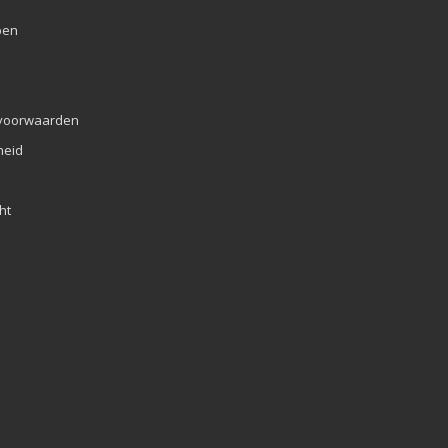
pen
voorwaarden
eid
ht