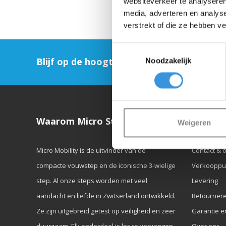
websiteverkeer te analyseren
media, adverteren en analys
verstrekt of die ze hebben v
Toestemmingsselectie
Blijf op de hoogte en schrijf je in voor on
Noodzakelijk
Waarom Micro Step?
Klanten
Weigeren
Micro Mobility is de uitvinder van de
Contact & 
compacte vouwstep en de iconische 3-wielige
Verkooppu
step. Al onze steps worden met veel
Levering
aandacht en liefde in Zwitserland ontwikkeld.
Retourner
Ze zijn uitgebreid getest op veiligheid en zeer
Garantie e
duurzaam. Elk onderdeel is los te vervangen.
Over ons