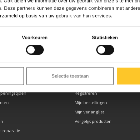
. Ook delen we informatie over uw gebruik van onze site met on
e. Deze partners kunnen deze gegevens combineren met andere i
erzameld op basis van uw gebruik van hun services.
ze nieuwsbrief
Voorkeuren
Statistieken
service
Mijn account
Selectie toestaan
openingstijden
Registreren
nten
Mijn bestellingen
Mijn verlanglijst
en
Vergelijk producten
n reparatie