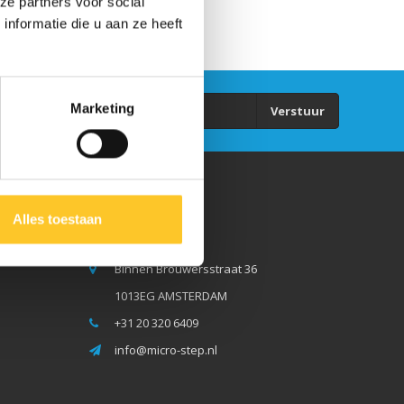
ze partners voor social
nformatie die u aan ze heeft
Marketing
Verstuur
Micro Step BV
Alles toestaan
Binnen Brouwersstraat 36
1013EG AMSTERDAM
+31 20 320 6409
info@micro-step.nl