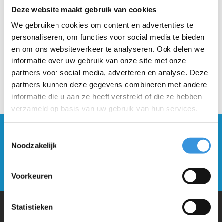
Beschrijving
Deze website maakt gebruik van cookies
We gebruiken cookies om content en advertenties te
personaliseren, om functies voor social media te bieden
en om ons websiteverkeer te analyseren. Ook delen we
informatie over uw gebruik van onze site met onze
partners voor social media, adverteren en analyse. Deze
partners kunnen deze gegevens combineren met andere
informatie die u aan ze heeft verstrekt of die ze hebben
verzameld op basis van uw gebruik van hun services.
Blijf op de hoogte en schrijf je in voor onze
Toestemmingsselectie
nieuwsbrief
Noodzakelijk
Verstuur
Voorkeuren
Statistieken