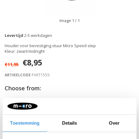
Image
1
/ 1
Levertijd
2-5 werkdagen
Houder voor bevestiging stuur Micro Speed step
Kleur: zwart/midnight
€8,95
€11,95
ARTIKELCODE
PART1559
Choose from:
-
+
IN WINKELWAGEN
Toestemming
Details
Over
Gratis verzending vanaf €60