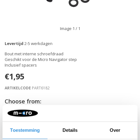
Image
1
/ 1
Levertijd
2-5 werkdagen
Bout met interne schroefdraad
Geschikt voor de Micro Navigator step
Inclusief spacers
€1,95
ARTIKELCODE
PART6182
Choose from:
-
+
IN WINKELWAGEN
Toestemming
Details
Over
Gratis verzending vanaf €60