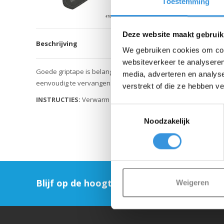
Toestemming
Deze website maakt gebruik
Beschrijving
We gebruiken cookies om cont
websiteverkeer te analyseren
Goede griptape is belangrijk voor je step. Het zorgt voor goed
media, adverteren en analys
eenvoudig te vervangen.
verstrekt of die ze hebben v
INSTRUCTIES:
Verwarm de oude griptape met een hittepistool
Toestemmingsselectie
Noodzakelijk
Blijf op de hoogte en schrijf je in voor on
Weigeren