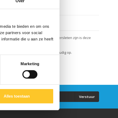
Over
 media te bieden en om ons
ze partners voor social
e griptape van je Micro Sprite step versleten zijn is deze
nformatie die u aan ze heeft
Plak daarna de nieuwe griptape eenvoudig op.
Marketing
Alles toestaan
Verstuur