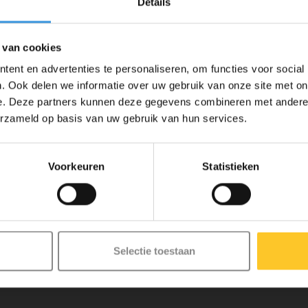
Details
 van cookies
ent en advertenties te personaliseren, om functies voor social
. Ook delen we informatie over uw gebruik van onze site met on
e grip voor je voeten, zodat je de step onder controle kunt houden. Mocht d
e. Deze partners kunnen deze gegevens combineren met andere i
erzameld op basis van uw gebruik van hun services.
 of föhn. Verwijder daarna de grip. Maak de step schoon met ontvetter. 
Voorkeuren
Statistieken
ze nieuwsbrief
Selectie toestaan