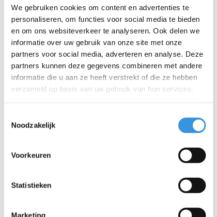
We gebruiken cookies om content en advertenties te
Iets extra's erbij?
personaliseren, om functies voor social media te bieden
en om ons websiteverkeer te analyseren. Ook delen we
informatie over uw gebruik van onze site met onze
SALE
partners voor social media, adverteren en analyse. Deze
partners kunnen deze gegevens combineren met andere
informatie die u aan ze heeft verstrekt of die ze hebben
verzameld op basis van uw gebruik van hun services.
Toestemmingsselectie
Noodzakelijk
Voorkeuren
Micro draagriem zwart
Micro handschoenen
Statistieken
eenhoorn
€9,95
€5,95
€17,95
Marketing