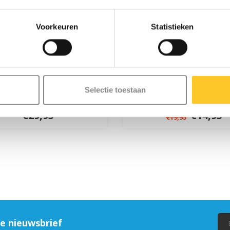
Voorkeuren
Statistieken
ro MX stuntwiel 110mm
Micro knie en
Selectie toestaan
(MX1214)
elleboogbeschermers 
€29,95
€14,95
€19,95
ze nieuwsbrief