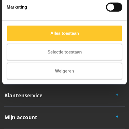
Marketing
Micro Mobility is de uitvinder van de compacte vouwstep en de
iconische 3-wielige step. Al onze steps worden met veel aandacht en
liefde in Zwitserland ontwikkeld. Ze zijn uitgebreid getest op
Alles toestaan
veiligheid en zeer duurzaam. Elk onderdeel is los te vervangen. Je
hebt jarenlang plezier van een Micro step!
Selectie toestaan
Weigeren
Klantenservice
Mijn account