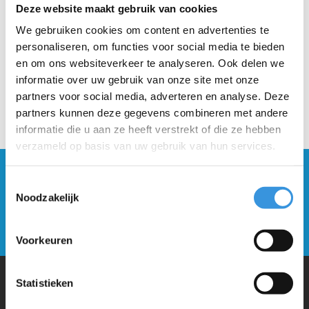
Deze website maakt gebruik van cookies
We gebruiken cookies om content en advertenties te
personaliseren, om functies voor social media te bieden
en om ons websiteverkeer te analyseren. Ook delen we
informatie over uw gebruik van onze site met onze
partners voor social media, adverteren en analyse. Deze
partners kunnen deze gegevens combineren met andere
informatie die u aan ze heeft verstrekt of die ze hebben
verzameld op basis van uw gebruik van hun services.
Blijf op de hoogte en schrijf je in voor onze
Toestemmingsselectie
nieuwsbrief
Noodzakelijk
Verstuur
Voorkeuren
Statistieken
Waarom Micro Step?