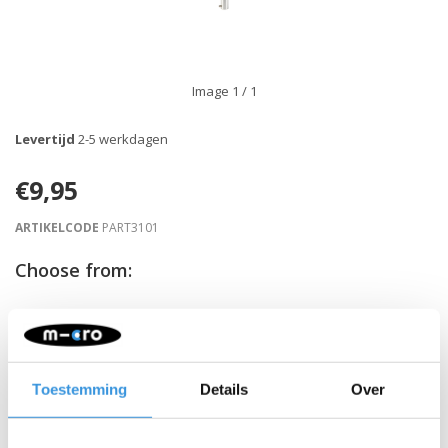
Image
1
/ 1
Levertijd
2-5 werkdagen
€9,95
ARTIKELCODE
PART3101
Choose from:
-
+
IN WINKELWAGEN
Toestemming
Details
Over
Gratis verzending vanaf €60
Beschrijving