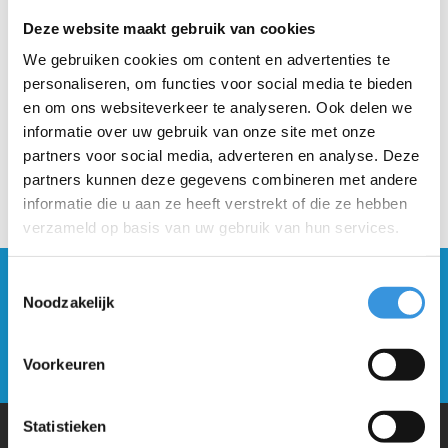
Deze website maakt gebruik van cookies
Beschrijving
We gebruiken cookies om content en advertenties te
personaliseren, om functies voor social media te bieden
en om ons websiteverkeer te analyseren. Ook delen we
informatie over uw gebruik van onze site met onze
partners voor social media, adverteren en analyse. Deze
partners kunnen deze gegevens combineren met andere
informatie die u aan ze heeft verstrekt of die ze hebben
verzameld op basis van uw gebruik van hun services.
Blijf op de hoogte en schrijf je in voor onze
Toestemmingsselectie
Noodzakelijk
nieuwsbrief
Verstuur
Voorkeuren
Statistieken