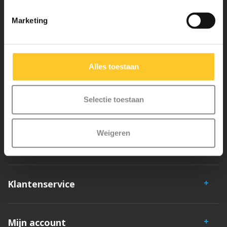
Waarom Micro Step?
Marketing
Micro Mobility is de uitvinder van de compacte vouwstep en de
iconische 3-wielige step. Al onze steps worden met veel aandacht en
Alles toestaan
liefde in Zwitserland ontwikkeld. Ze zijn uitgebreid getest op
veiligheid en zeer duurzaam. Elk onderdeel is los te vervangen. Je
Selectie toestaan
hebt jarenlang plezier van een Micro step!
Weigeren
Klantenservice
Mijn account