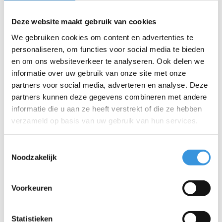
Drukknop 2-wielstep
Bout vouwblok (1161)
Deze website maakt gebruik van cookies
We gebruiken cookies om content en advertenties te
€2,90
€1,95
personaliseren, om functies voor social media te bieden
en om ons websiteverkeer te analyseren. Ook delen we
informatie over uw gebruik van onze site met onze
partners voor social media, adverteren en analyse. Deze
partners kunnen deze gegevens combineren met andere
informatie die u aan ze heeft verstrekt of die ze hebben
verzameld op basis van uw gebruik van hun services.
Toestemmingsselectie
Noodzakelijk
Voorkeuren
Statistieken