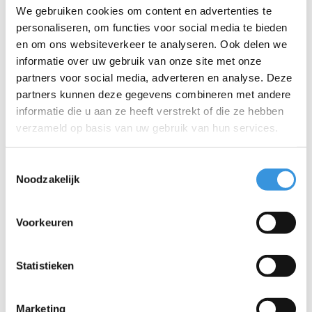
bij voorkeur op een schone gladde vloer)
We gebruiken cookies om content en advertenties te
Schroef het geribbelde knopje nu helemaal los
personaliseren, om functies voor social media te bieden
Trek de klem aan de andere kant eruit
en om ons websiteverkeer te analyseren. Ook delen we
Plaats de nieuwe klem in omgekeerde volgorde
informatie over uw gebruik van onze site met onze
Nadat het borgringetje is teruggeplaatst stel je de spanning
partners voor social media, adverteren en analyse. Deze
op de S-klem af, door aan het geribbelde knopje te draaien.
partners kunnen deze gegevens combineren met andere
De klem moet met enige weerstand dichtgaan.
informatie die u aan ze heeft verstrekt of die ze hebben
verzameld op basis van uw gebruik van hun services.
Zie ook de instructievideo op deze pagina.
Toestemmingsselectie
Noodzakelijk
Voorkeuren
Statistieken
Marketing