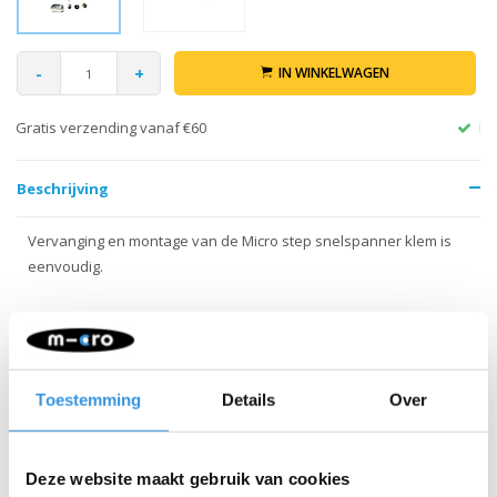
-
+
IN WINKELWAGEN
Retour binnen 30 dagen
Beschrijving
Vervanging en montage van de Micro step snelspanner klem is
eenvoudig.
INSTRUCTIES:
Hoe vervang ik de snelspanner klem van
mijn step?
Toestemming
Details
Over
Open de klem en draai het geribbelde knopje zo strak
mogelijk aan
Deze website maakt gebruik van cookies
Verwijder het borgringetje (let op, het kan wegspringen, dus