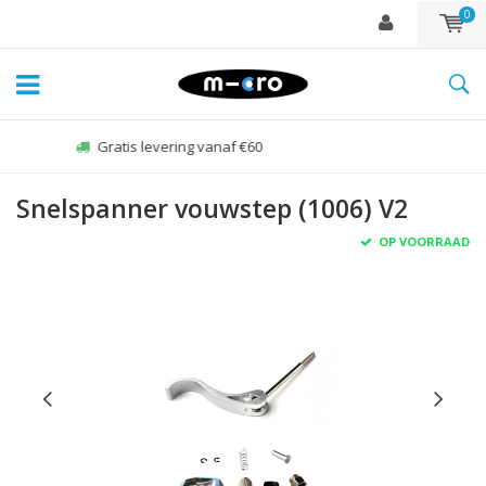
0
Zo-vr voor 22:00 besteld, zelfde dag verzonden*
Snelspanner vouwstep (1006) V2
OP VOORRAAD