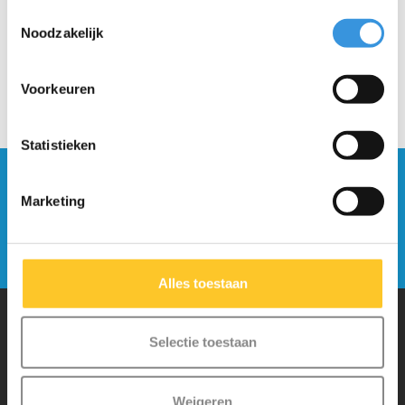
Toestemmingsselectie
Noodzakelijk
Voorkeuren
Statistieken
Blijf op de hoogte en schrijf je in voor onze
Marketing
nieuwsbrief
Verstuur
Alles toestaan
Selectie toestaan
Waarom Micro Step?
Weigeren