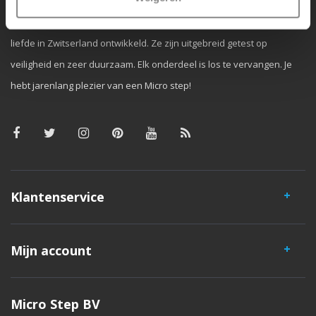
Micro Mobility is de uitvinder van de compacte vouwstep en de
iconische 3-wielige step. Al onze steps worden met veel aandacht en
liefde in Zwitserland ontwikkeld. Ze zijn uitgebreid getest op
veiligheid en zeer duurzaam. Elk onderdeel is los te vervangen. Je
hebt jarenlang plezier van een Micro step!
Klantenservice
Mijn account
Micro Step BV