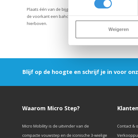
Plaats één van de bijgeleverde inbussleutels aan de achter
de voorkant een bahco/verstelbare moersleutel om de bout 
hierboven.
Weigeren
Blijf op de hoogte en schrijf je in voor on
Waarom Micro Step?
Klanten
Micro Mobility is de uitvinder van de
Contact & 
compacte vouwstep en de iconische 3-wielige
Verkooppu