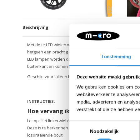
Beschrijving
Met deze LED wielen wordt steppen nog leuker! Als het donke
hetgeen een prachtig effect geeft en hierdoor is je kind bo
Toestemming
LED lampen worden door beweging geactiveerd. De wielen
buitenkant en komen met zwarte spaken.
Geschikt voor: alleen Maxi Micro Pro steppen en niet de M
Deze website maakt gebruik
We gebruiken cookies om cont
websiteverkeer te analyseren
INSTRUCTIES:
media, adverteren en analys
verstrekt of die ze hebben v
Hoe vervang ik het wiel van mijn Maxi P
Let op: Het linkerwiel (van bovenaf gezien) heeft een bout 
Toestemmingsselectie
Deze is te herkennen aan een streepje in het inbusgat. Het
Noodzakelijk
losdraaiende bout.