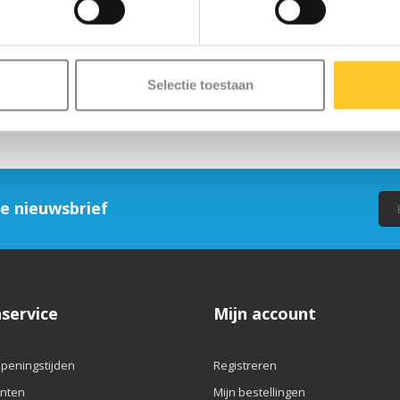
zijde van het wiel en gebruik voor
los te draaien. Zie ook de foto
Selectie toestaan
ze nieuwsbrief
service
Mijn account
openingstijden
Registreren
nten
Mijn bestellingen