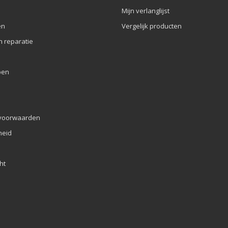
Mijn verlanglijst
en
Vergelijk producten
n reparatie
pen
voorwaarden
eid
ht