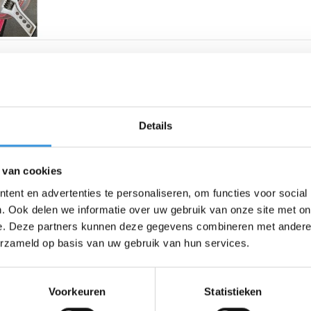
r is lichten de wielen wit op,
vendien extra goed zichtbaar. De
Details
 hebben een transparante PU
axi met gewone wielen.
 van cookies
ent en advertenties te personaliseren, om functies voor social
. Ook delen we informatie over uw gebruik van onze site met on
e. Deze partners kunnen deze gegevens combineren met andere i
erzameld op basis van uw gebruik van hun services.
ro step?
die met de klok mee losdraait.
 rechterwiel heeft een normaal
Voorkeuren
Statistieken