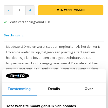
-
+
IN WINKELWAGEN
Retour binnen 30 dagen
Beschrijving
Met deze LED wielen wordt steppen nog leuker! Als het donker is
lichten de wielen wit op, hetgeen een prachtig effect geeft en
hierdoor is je kind bovendien extra goed zichtbaar. De LED
lampen worden door beweging geactiveerd. De wielen hebben
een transparante PU buitenkant en komen met zwarte spaken.
Geschikt voor: alleen Maxi Micro Pro steppen en niet de Maxi met
gewone wielen.
Toestemming
Details
Over
INSTRUCTIES:
Deze website maakt gebruik van cookies