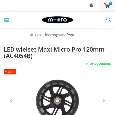
0
Zo-vr voor 22:00 besteld, zelfde dag verzonden*
LED wielset Maxi Micro Pro 120mm
(AC4054B)
OP VOORRAAD
SALE