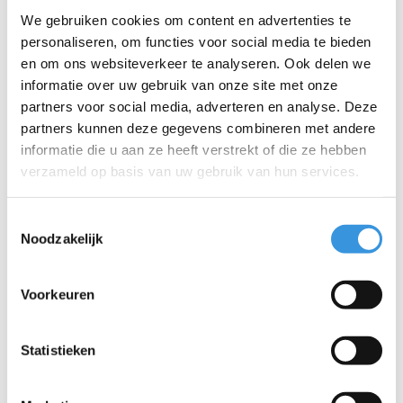
Hoe vervang ik het wiel van mijn Maxi Pro
step?
We gebruiken cookies om content en advertenties te
personaliseren, om functies voor social media te bieden
Let op: Het linkerwiel (van bovenaf gezien) heeft een bout die
en om ons websiteverkeer te analyseren. Ook delen we
met de klok mee losdraait. Deze is te herkennen aan een
informatie over uw gebruik van onze site met onze
streepje in het inbusgat. Het rechterwiel heeft een normaal
partners voor social media, adverteren en analyse. Deze
losdraaiende bout.
partners kunnen deze gegevens combineren met andere
informatie die u aan ze heeft verstrekt of die ze hebben
Plaats één van de bijgeleverde inbussleutels aan de achterzijde
verzameld op basis van uw gebruik van hun services.
van het wiel en gebruik voor de voorkant een bahco/verstelbare
moersleutel om de bout los te draaien. Zie ook de foto
hierboven.
Toestemmingsselectie
Noodzakelijk
Voorkeuren
Statistieken