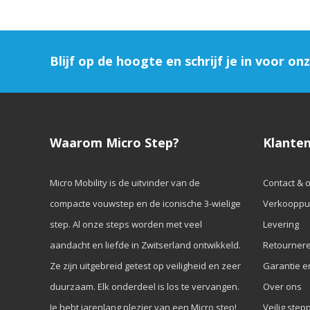
Blijf op de hoogte en schrijf je in voor on
Waarom Micro Step?
Klanten
Micro Mobility is de uitvinder van de
Contact & 
compacte vouwstep en de iconische 3-wielige
Verkooppu
step. Al onze steps worden met veel
Levering
aandacht en liefde in Zwitserland ontwikkeld.
Retourner
Ze zijn uitgebreid getest op veiligheid en zeer
Garantie e
duurzaam. Elk onderdeel is los te vervangen.
Over ons
Je hebt jarenlang plezier van een Micro step!
Veilig step