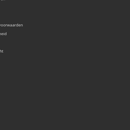
voorwaarden
eid
ht