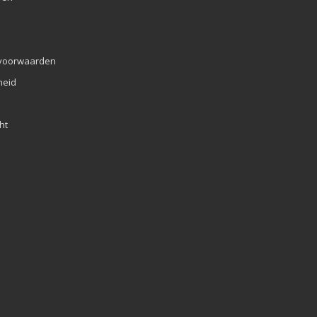
voorwaarden
eid
ht