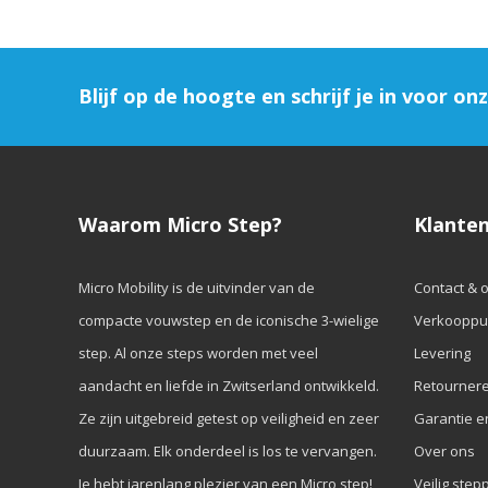
Blijf op de hoogte en schrijf je in voor on
Waarom Micro Step?
Klanten
Micro Mobility is de uitvinder van de
Contact & 
compacte vouwstep en de iconische 3-wielige
Verkooppu
step. Al onze steps worden met veel
Levering
aandacht en liefde in Zwitserland ontwikkeld.
Retourner
Ze zijn uitgebreid getest op veiligheid en zeer
Garantie e
duurzaam. Elk onderdeel is los te vervangen.
Over ons
Je hebt jarenlang plezier van een Micro step!
Veilig step