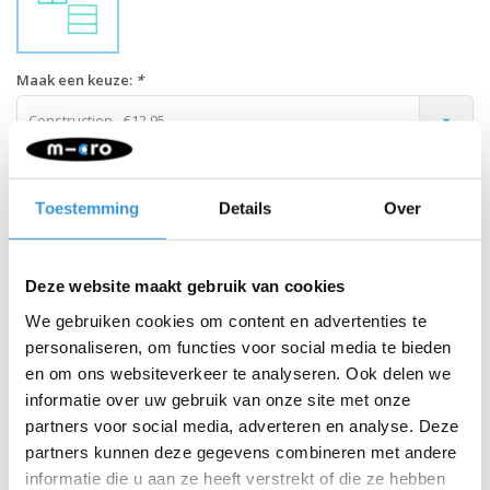
Maak een keuze:
*
Construction - €12,95
-
+
IN WINKELWAGEN
Toestemming
Details
Over
Gratis verzending vanaf €60
Deze website maakt gebruik van cookies
Beschrijving
We gebruiken cookies om content en advertenties te
personaliseren, om functies voor social media te bieden
Lunch Punch sandwich snijders zijn er om lunches te maken waar
je kleine eter dol op zal zijn! Maak een leuke sandwich op ware
en om ons websiteverkeer te analyseren. Ook delen we
grootte of sandwichhapjes van bento-formaat om mee te nemen.
informatie over uw gebruik van onze site met onze
Kies voor een spannende dinosauruslunch! Of maak een
partners voor social media, adverteren en analyse. Deze
magisch maaltijd met een Lunch Punch eenhoorn sandwich
partners kunnen deze gegevens combineren met andere
snijder.
informatie die u aan ze heeft verstrekt of die ze hebben