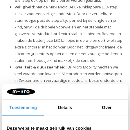
wiel step ook op binnenvloeren worden gebruikt.
Veiligheid
: Met de Maxi Micro Deluxe inklapbare LED-step
kies je voor een veilige kinderstep. Door de verstelbare
stuurhoogte past de step altijd perfect bij de lengte van je
kind, terwijl de dubbele voorwielen en het stabiele met
glasvezel versterkte bord extra stabiliteit bieden. Bovendien
maken de batterijloze LED lampjes in de wielen de 3-wiel step
extra zichtbaar in het donker. Door het lichtgewicht frame, de
siliconen gripletters op het dek en de eenvoudig te bedienen
stalen rem houdt je kind makkelijk de controle.
Kwaliteit & duurzaamheid:
Bij Micro Mobility hechten we
veel waarde aan kwaliteit. Alle producten worden ontworpen
in Zwitserland en vervaardigd met de allerbeste onderdelen,
die bovendien allemaal vervangbaar zijn. Ze zijn uitvoerig
getest en voldoen aan de hoogste normen, waardoor Micro
producten jarenlang meegaan. Duurzaam ondernemen
draait niet alleen om het milieu. Micro zet zich volledig in voor
Toestemming
Details
Over
een betere wereld, met aandacht voor mens en milieu,
volgens de ESG-richtlijnen.
Deze website maakt gebruik van cookies