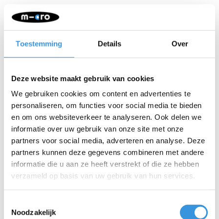
lichtblauw
-
+
IN WINKELWAGEN
Toestemming
Details
Over
Gratis verzending vanaf €60
Deze website maakt gebruik van cookies
We gebruiken cookies om content en advertenties te
Beschrijving
personaliseren, om functies voor social media te bieden
en om ons websiteverkeer te analyseren. Ook delen we
Met dit inklapbaar stuur kun je je Maxi overal kwijt. Heel erg
handig voor als je step op school wil laten. Zo staat hij niet in de
informatie over uw gebruik van onze site met onze
weg. Het inklapmechanisme is heel makkelijk door kinderen zelf
partners voor social media, adverteren en analyse. Deze
te bedienen.
partners kunnen deze gegevens combineren met andere
informatie die u aan ze heeft verstrekt of die ze hebben
verzameld op basis van uw gebruik van hun services.
Toestemmingsselectie
Noodzakelijk