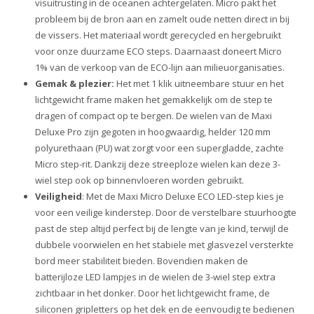
visuitrusting in de oceanen achtergelaten. Micro pakt het
probleem bij de bron aan en zamelt oude netten direct in bij
de vissers. Het materiaal wordt gerecycled en hergebruikt
voor onze duurzame ECO steps. Daarnaast doneert Micro
1% van de verkoop van de ECO-lijn aan milieuorganisaties.
Gemak & plezier:
Het met 1 klik uitneembare stuur en het
lichtgewicht frame maken het gemakkelijk om de step te
dragen of compact op te bergen. De wielen van de Maxi
Deluxe Pro zijn gegoten in hoogwaardig, helder 120 mm
polyurethaan (PU) wat zorgt voor een supergladde, zachte
Micro step-rit. Dankzij deze streeploze wielen kan deze 3-
wiel step ook op binnenvloeren worden gebruikt.
Veiligheid
: Met de Maxi Micro Deluxe ECO LED-step kies je
voor een veilige kinderstep. Door de verstelbare stuurhoogte
past de step altijd perfect bij de lengte van je kind, terwijl de
dubbele voorwielen en het stabiele met glasvezel versterkte
bord meer stabiliteit bieden. Bovendien maken de
batterijloze LED lampjes in de wielen de 3-wiel step extra
zichtbaar in het donker. Door het lichtgewicht frame, de
siliconen gripletters op het dek en de eenvoudig te bedienen