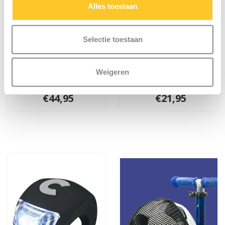
Alles toestaan
Selectie toestaan
Micro PC helm Deluxe
Scootaheadz dino
Weigeren
Forest Green
groen
€44,95
€21,95