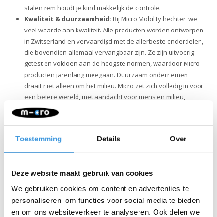
stalen rem houdt je kind makkelijk de controle.
Kwaliteit & duurzaamheid:
Bij Micro Mobility hechten we
veel waarde aan kwaliteit. Alle producten worden ontworpen
in Zwitserland en vervaardigd met de allerbeste onderdelen,
die bovendien allemaal vervangbaar zijn. Ze zijn uitvoerig
getest en voldoen aan de hoogste normen, waardoor Micro
producten jarenlang meegaan. Duurzaam ondernemen
draait niet alleen om het milieu. Micro zet zich volledig in voor
een betere wereld, met aandacht voor mens en milieu,
volgens de ESG-richtlijnen.
Eén belangrijke toevoeging: hoewel de Maxi Micro step avontuur
en plezier biedt, is hij niet geschikt voor stunts. Veiligheid staat bij
Toestemming
Details
Over
ons voorop.
Deze website maakt gebruik van cookies
We gebruiken cookies om content en advertenties te
personaliseren, om functies voor social media te bieden
en om ons websiteverkeer te analyseren. Ook delen we