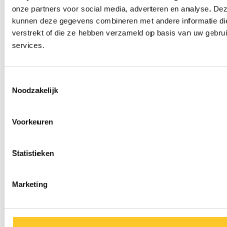
Scootaheadz eenhoorn
Micro bel paars
onze partners voor social media, adverteren en analyse. De
roze/paars
kunnen deze gegevens combineren met andere informatie die
€21,95
€10,95
verstrekt of die ze hebben verzameld op basis van uw gebru
services.
Toestemmingsselectie
Noodzakelijk
Voorkeuren
Statistieken
Marketing