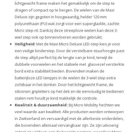
lichtgewicht frame maken het gemakkelijk om de step te
dragen of compact op te bergen. De wielen van de Maxi
Deluxe zijn gegoten in hoogwaardig, helder 120 mm
polyurethaan (PU) wat zorgt voor een supergladde, zachte
Micro step-rit. Dankzij deze streeploze wielen kan deze 3-
wiel step ook op binnenvloeren worden gebruikt.
Veiligheid
: Met de Maxi Micro Deluxe LED-step kies je voor
een veilige kinderstep. Door de verstelbare stuurhoogte past
de step altijd perfect bij de lengte van je kind, terwijl de
dubbele voorwielen en het stabiele met glasvezel versterkte
bord extra stabiliteit bieden. Bovendien maken de
batterijloze LED lampjes in de wielen de 3-wiel step extra
zichtbaar in het donker. Door het lichtgewicht frame, de
siliconen gripletters op het dek en de eenvoudig te bedienen
stalen rem houdt je kind makkelijk de controle.
Kwaliteit & duurzaamheid:
Bij Micro Mobility hechten we
veel waarde aan kwaliteit. Alle producten worden ontworpen
in Zwitserland en vervaardigd met de allerbeste onderdelen,
die bovendien allemaal vervangbaar zijn. Ze zijn uitvoerig