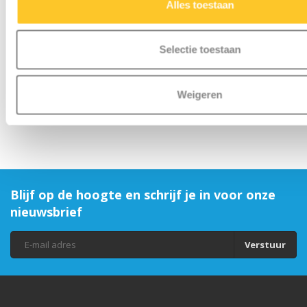
Alles toestaan
Micro LED lampje
deluxe Paars
Selectie toestaan
€9,95
Weigeren
Blijf op de hoogte en schrijf je in voor onze
nieuwsbrief
Verstuur