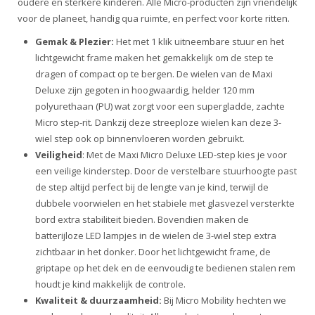
oudere en sterkere kinderen. Alle Micro-producten zijn vriendelijk
voor de planeet, handig qua ruimte, en perfect voor korte ritten.
Gemak & Plezier:
Het met 1 klik uitneembare stuur en het
lichtgewicht frame maken het gemakkelijk om de step te
dragen of compact op te bergen. De wielen van de Maxi
Deluxe zijn gegoten in hoogwaardig, helder 120 mm
polyurethaan (PU) wat zorgt voor een supergladde, zachte
Micro step-rit. Dankzij deze streeploze wielen kan deze 3-
wiel step ook op binnenvloeren worden gebruikt.
Veiligheid
: Met de Maxi Micro Deluxe LED-step kies je voor
een veilige kinderstep. Door de verstelbare stuurhoogte past
de step altijd perfect bij de lengte van je kind, terwijl de
dubbele voorwielen en het stabiele met glasvezel versterkte
bord extra stabiliteit bieden. Bovendien maken de
batterijloze LED lampjes in de wielen de 3-wiel step extra
zichtbaar in het donker. Door het lichtgewicht frame, de
griptape op het dek en de eenvoudig te bedienen stalen rem
houdt je kind makkelijk de controle.
Kwaliteit & duurzaamheid:
Bij Micro Mobility hechten we