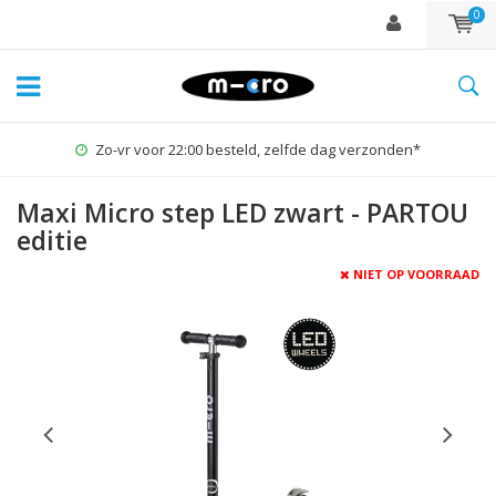
0
n*
1% for the Planet
Maxi Micro step LED zwart - PARTOU
editie
NIET OP VOORRAAD