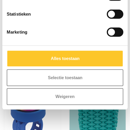
Statistieken
Micro step linten
Micro Balnet
regenboog
Marketing
€12,95
€12,95
Alles toestaan
Selectie toestaan
Weigeren