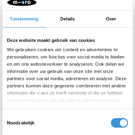
Dit handgevlochten mandje van de Micro ECO Line is gemaakt
van katoen en is eenvoudig te hangen aan de Mini, Maxi en
Sprite steps. Let op: het past niet op de Maxi Pro, Cruiser of Sprite
Toestemming
Details
Over
Deluxe.
Lichtgewicht
Deze website maakt gebruik van cookies
Natuurlijk zacht en stevig katoen
Met de hand gevlochten
We gebruiken cookies om content en advertenties te
Eenvoudig te bevestigen
personaliseren, om functies voor social media te bieden
en om ons websiteverkeer te analyseren. Ook delen we
informatie over uw gebruik van onze site met onze
partners voor social media, adverteren en analyse. Deze
partners kunnen deze gegevens combineren met andere
informatie die u aan ze heeft verstrekt of die ze hebben
verzameld op basis van uw gebruik van hun services.
Iets extra's erbij?
Toestemmingsselectie
Noodzakelijk