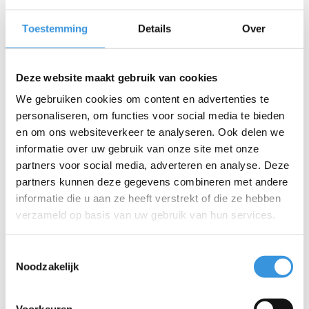
band.
Veiligheid:
Helpt kinderen anderen te laten weten dat ze
Toestemming
Details
Over
eraan komen, wat belangrijk is, omdat ze vaak sneller
steppen dan volwassenen kunnen lopen.
Geschikt voor kinderen:
Getest en veilig voor gebruik door
Deze website maakt gebruik van cookies
kinderen vanaf 3 jaar.
We gebruiken cookies om content en advertenties te
personaliseren, om functies voor social media te bieden
en om ons websiteverkeer te analyseren. Ook delen we
informatie over uw gebruik van onze site met onze
partners voor social media, adverteren en analyse. Deze
partners kunnen deze gegevens combineren met andere
Iets extra's erbij?
informatie die u aan ze heeft verstrekt of die ze hebben
verzameld op basis van uw gebruik van hun services.
Toestemmingsselectie
Noodzakelijk
Voorkeuren