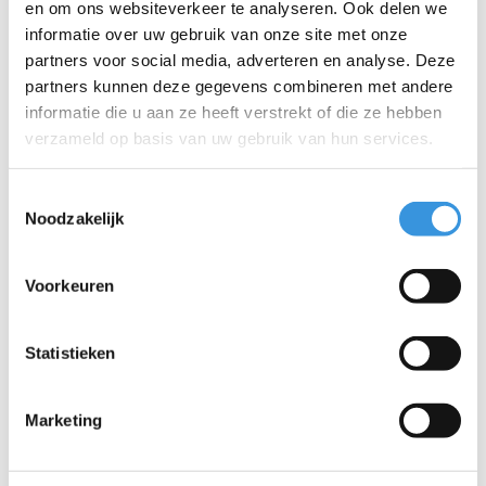
een betere wereld, met aandacht voor mens en milieu,
en om ons websiteverkeer te analyseren. Ook delen we
volgens de ESG-richtlijnen.
informatie over uw gebruik van onze site met onze
partners voor social media, adverteren en analyse. Deze
Eén belangrijke toevoeging: hoewel deze Micro step avontuur en
partners kunnen deze gegevens combineren met andere
plezier biedt, is hij niet bestand tegen de schokken en eisen van
informatie die u aan ze heeft verstrekt of die ze hebben
stunten. Veiligheid is onze prioriteit, dus als je geïnteresseerd
verzameld op basis van uw gebruik van hun services.
bent in stunten, raden we aan om een van onze speciale
stuntsteps te kiezen.
Toestemmingsselectie
Noodzakelijk
Specificaties
Voorkeuren
Statistieken
Iets extra's erbij?
Marketing