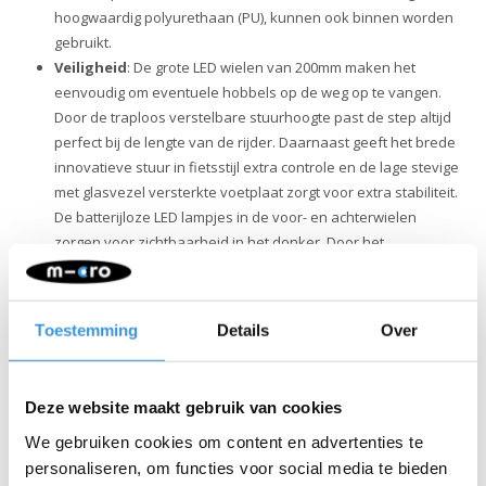
hoogwaardig polyurethaan (PU), kunnen ook binnen worden
gebruikt.
Veiligheid
: De grote LED wielen van 200mm maken het
eenvoudig om eventuele hobbels op de weg op te vangen.
Door de traploos verstelbare stuurhoogte past de step altijd
perfect bij de lengte van de rijder. Daarnaast geeft het brede
innovatieve stuur in fietsstijl extra controle en de lage stevige
met glasvezel versterkte voetplaat zorgt voor extra stabiliteit.
De batterijloze LED lampjes in de voor- en achterwielen
zorgen voor zichtbaarheid in het donker. Door het
lichtgewicht frame, de griptape op het dek en de eenvoudig
te bedienen rem behoud je altijd de controle.
Kwaliteit & duurzaamheid:
Bij Micro Mobility hechten we
Toestemming
Details
Over
veel waarde aan kwaliteit. Alle producten worden ontworpen
in Zwitserland en vervaardigd met de allerbeste onderdelen,
die bovendien allemaal vervangbaar zijn. Ze zijn uitvoerig
Deze website maakt gebruik van cookies
getest en voldoen aan de hoogste normen, waardoor Micro
producten jarenlang meegaan. Duurzaam ondernemen
We gebruiken cookies om content en advertenties te
draait niet alleen om het milieu. Micro zet zich volledig in voor
personaliseren, om functies voor social media te bieden