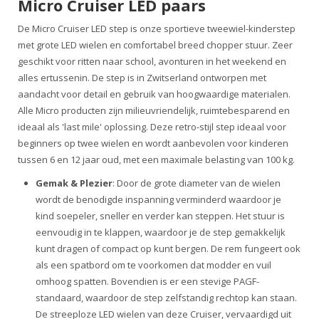
Micro Cruiser LED paars
De Micro Cruiser LED step is onze sportieve tweewiel-kinderstep
met grote LED wielen en comfortabel breed chopper stuur. Zeer
geschikt voor ritten naar school, avonturen in het weekend en
alles ertussenin. De step is in Zwitserland ontworpen met
aandacht voor detail en gebruik van hoogwaardige materialen.
Alle Micro producten zijn milieuvriendelijk, ruimtebesparend en
ideaal als 'last mile' oplossing. Deze retro-stijl step ideaal voor
beginners op twee wielen en wordt aanbevolen voor kinderen
tussen 6 en 12 jaar oud, met een maximale belasting van 100 kg.
Gemak & Plezier
: Door de grote diameter van de wielen
wordt de benodigde inspanning verminderd waardoor je
kind soepeler, sneller en verder kan steppen. Het stuur is
eenvoudig in te klappen, waardoor je de step gemakkelijk
kunt dragen of compact op kunt bergen. De rem fungeert ook
als een spatbord om te voorkomen dat modder en vuil
omhoog spatten. Bovendien is er een stevige PAGF-
standaard, waardoor de step zelfstandig rechtop kan staan.
De streeploze LED wielen van deze Cruiser, vervaardigd uit