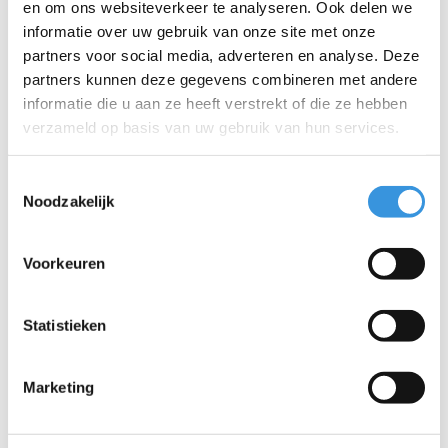
een betere wereld, met aandacht voor mens en milieu,
en om ons websiteverkeer te analyseren. Ook delen we
volgens de ESG-richtlijnen.
informatie over uw gebruik van onze site met onze
partners voor social media, adverteren en analyse. Deze
Eén belangrijke toevoeging:
hoewel deze Micro step avontuur en
partners kunnen deze gegevens combineren met andere
plezier biedt, is hij niet bestand tegen de schokken en eisen van
informatie die u aan ze heeft verstrekt of die ze hebben
stunten. Veiligheid is onze prioriteit, dus als je geïnteresseerd
verzameld op basis van uw gebruik van hun services.
bent in stunten, raden we aan om een van onze speciale
stuntsteps te kiezen.
Toestemmingsselectie
Noodzakelijk
Specificaties
Voorkeuren
Statistieken
Iets extra's erbij?
Marketing