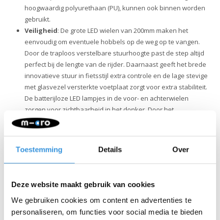
hoogwaardig polyurethaan (PU), kunnen ook binnen worden
gebruikt.
Veiligheid
: De grote LED wielen van 200mm maken het
eenvoudig om eventuele hobbels op de weg op te vangen.
Door de traploos verstelbare stuurhoogte past de step altijd
perfect bij de lengte van de rijder. Daarnaast geeft het brede
innovatieve stuur in fietsstijl extra controle en de lage stevige
met glasvezel versterkte voetplaat zorgt voor extra stabiliteit.
De batterijloze LED lampjes in de voor- en achterwielen
zorgen voor zichtbaarheid in het donker. Door het
lichtgewicht frame, de griptape op het dek en de eenvoudig
te bedienen rem behoud je altijd de controle.
Kwaliteit & duurzaamheid:
Bij Micro Mobility hechten we
Toestemming
Details
Over
veel waarde aan kwaliteit. Alle producten worden ontworpen
in Zwitserland en vervaardigd met de allerbeste onderdelen,
die bovendien allemaal vervangbaar zijn. Ze zijn uitvoerig
Deze website maakt gebruik van cookies
getest en voldoen aan de hoogste normen, waardoor Micro
producten jarenlang meegaan. Duurzaam ondernemen
We gebruiken cookies om content en advertenties te
draait niet alleen om het milieu. Micro zet zich volledig in voor
personaliseren, om functies voor social media te bieden