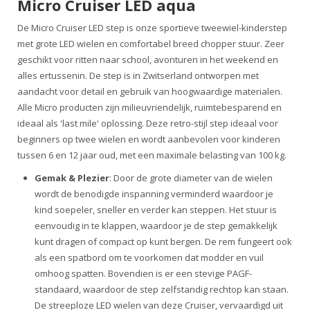
Micro Cruiser LED aqua
De Micro Cruiser LED step is onze sportieve tweewiel-kinderstep
met grote LED wielen en comfortabel breed chopper stuur. Zeer
geschikt voor ritten naar school, avonturen in het weekend en
alles ertussenin. De step is in Zwitserland ontworpen met
aandacht voor detail en gebruik van hoogwaardige materialen.
Alle Micro producten zijn milieuvriendelijk, ruimtebesparend en
ideaal als 'last mile' oplossing. Deze retro-stijl step ideaal voor
beginners op twee wielen en wordt aanbevolen voor kinderen
tussen 6 en 12 jaar oud, met een maximale belasting van 100 kg.
Gemak & Plezier
: Door de grote diameter van de wielen
wordt de benodigde inspanning verminderd waardoor je
kind soepeler, sneller en verder kan steppen. Het stuur is
eenvoudig in te klappen, waardoor je de step gemakkelijk
kunt dragen of compact op kunt bergen. De rem fungeert ook
als een spatbord om te voorkomen dat modder en vuil
omhoog spatten. Bovendien is er een stevige PAGF-
standaard, waardoor de step zelfstandig rechtop kan staan.
De streeploze LED wielen van deze Cruiser, vervaardigd uit