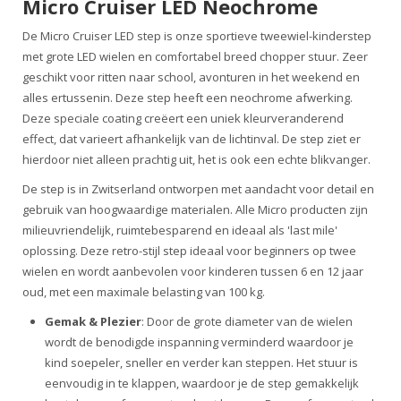
Micro Cruiser LED Neochrome
De Micro Cruiser LED step is onze sportieve tweewiel-kinderstep
met grote LED wielen en comfortabel breed chopper stuur. Zeer
geschikt voor ritten naar school, avonturen in het weekend en
alles ertussenin. Deze step heeft een neochrome afwerking.
Deze speciale coating creëert een uniek kleurveranderend
effect, dat varieert afhankelijk van de lichtinval. De step ziet er
hierdoor niet alleen prachtig uit, het is ook een echte blikvanger.
De step is in Zwitserland ontworpen met aandacht voor detail en
gebruik van hoogwaardige materialen. Alle Micro producten zijn
milieuvriendelijk, ruimtebesparend en ideaal als 'last mile'
oplossing. Deze retro-stijl step ideaal voor beginners op twee
wielen en wordt aanbevolen voor kinderen tussen 6 en 12 jaar
oud, met een maximale belasting van 100 kg.
Gemak & Plezier
: Door de grote diameter van de wielen
wordt de benodigde inspanning verminderd waardoor je
kind soepeler, sneller en verder kan steppen. Het stuur is
eenvoudig in te klappen, waardoor je de step gemakkelijk