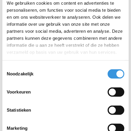
We gebruiken cookies om content en advertenties te
die bovendien allemaal vervangbaar zijn. Ze zijn uitvoerig
personaliseren, om functies voor social media te bieden
getest en voldoen aan de hoogste normen, waardoor Micro
en om ons websiteverkeer te analyseren. Ook delen we
producten jarenlang meegaan. Duurzaam ondernemen
informatie over uw gebruik van onze site met onze
draait niet alleen om het milieu. Micro zet zich volledig in voor
partners voor social media, adverteren en analyse. Deze
een betere wereld, met aandacht voor mens en milieu,
volgens de ESG-richtlijnen.
partners kunnen deze gegevens combineren met andere
informatie die u aan ze heeft verstrekt of die ze hebben
Eén belangrijke toevoeging:
hoewel deze Micro step avontuur en
verzameld op basis van uw gebruik van hun services.
plezier biedt, is hij niet bestand tegen de schokken en eisen van
stunten. Veiligheid is onze prioriteit, dus als je geïnteresseerd
bent in stunten, raden we aan om een van onze speciale
Toestemmingsselectie
Noodzakelijk
stuntsteps te kiezen.
Voorkeuren
Specificaties
Statistieken
Marketing