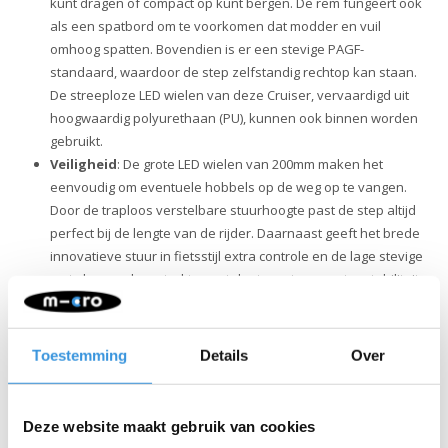
kunt dragen of compact op kunt bergen. De rem fungeert ook
als een spatbord om te voorkomen dat modder en vuil
omhoog spatten. Bovendien is er een stevige PAGF-
standaard, waardoor de step zelfstandig rechtop kan staan.
De streeploze LED wielen van deze Cruiser, vervaardigd uit
hoogwaardig polyurethaan (PU), kunnen ook binnen worden
gebruikt.
Veiligheid
: De grote LED wielen van 200mm maken het
eenvoudig om eventuele hobbels op de weg op te vangen.
Door de traploos verstelbare stuurhoogte past de step altijd
perfect bij de lengte van de rijder. Daarnaast geeft het brede
innovatieve stuur in fietsstijl extra controle en de lage stevige
met glasvezel versterkte voetplaat zorgt voor extra stabiliteit.
De batterijloze LED lampjes in de voor- en achterwielen
zorgen voor zichtbaarheid in het donker. Door het
lichtgewicht frame, de griptape op het dek en de eenvoudig
Toestemming
Details
Over
te bedienen rem behoud je altijd de controle.
Kwaliteit & duurzaamheid:
Bij Micro Mobility hechten we
veel waarde aan kwaliteit. Alle producten worden ontworpen
Deze website maakt gebruik van cookies
in Zwitserland en vervaardigd met de allerbeste onderdelen,