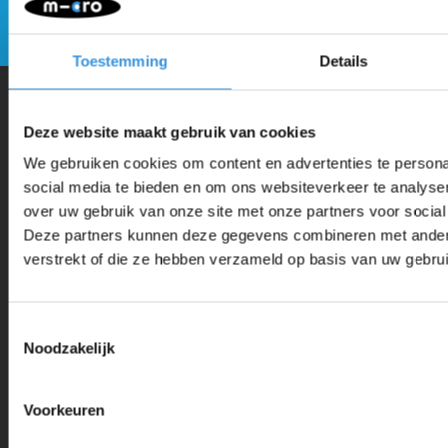
Verstuur
Toestemming
Details
Deze website maakt gebruik van cookies
Waarom Micro Step?
We gebruiken cookies om content en advertenties te persona
social media te bieden en om ons websiteverkeer te analyse
Micro Mobility is de uitvinder van de compacte vouwstep en de
over uw gebruik van onze site met onze partners voor social
iconische 3-wielige step. Al onze steps worden met veel aandacht en
Deze partners kunnen deze gegevens combineren met andere 
liefde in Zwitserland ontwikkeld. Ze zijn uitgebreid getest op
verstrekt of die ze hebben verzameld op basis van uw gebru
veiligheid en zeer duurzaam. Elk onderdeel is los te vervangen. Je
hebt jarenlang plezier van een Micro step!
Toestemmingsselectie
Noodzakelijk
Voorkeuren