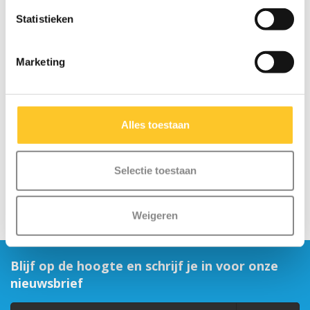
Statistieken
Marketing
Micro step slot blauw
Micro knie en
elleboogbeschermers
zwart
€13,95
€14,95
Alles toestaan
€19,95
Selectie toestaan
Weigeren
Blijf op de hoogte en schrijf je in voor onze
nieuwsbrief