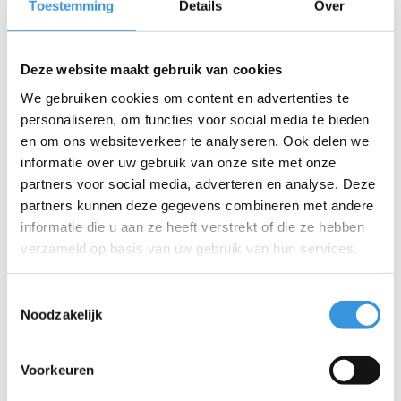
soorten flessen tot 750ml. Het neopreen van de flessenhouder
Toestemming
Details
Over
werkt als een isolator, waardoor je water koel blijft en warme
drankjes warm. Het is bovendien een leuke manier om je step te
'pimpen'.
Deze website maakt gebruik van cookies
We gebruiken cookies om content en advertenties te
personaliseren, om functies voor social media te bieden
en om ons websiteverkeer te analyseren. Ook delen we
informatie over uw gebruik van onze site met onze
partners voor social media, adverteren en analyse. Deze
partners kunnen deze gegevens combineren met andere
Iets extra's erbij?
informatie die u aan ze heeft verstrekt of die ze hebben
verzameld op basis van uw gebruik van hun services.
SALE
Toestemmingsselectie
Noodzakelijk
Voorkeuren