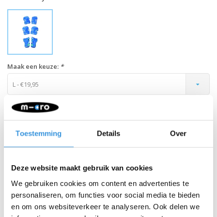
Maak een keuze:
*
L - €19,95
-
+
IN WINKELWAGEN
Toestemming
Details
Over
Retour binnen 30 dagen
Beschrijving
Deze website maakt gebruik van cookies
We gebruiken cookies om content en advertenties te
Micro Impact knie-, pols en elleboogbeschermers
personaliseren, om functies voor social media te bieden
kind - blauw
en om ons websiteverkeer te analyseren. Ook delen we
De Micro Impact protection set biedt optimale bescherming voor