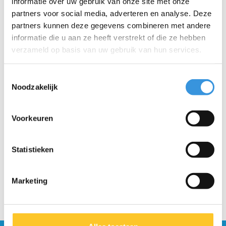
informatie over uw gebruik van onze site met onze
kinderen tijdens het skaten. Deze set bevat knie-, elleboog- en
partners voor social media, adverteren en analyse. Deze
polsbeschermers, gemaakt van schokabsorberend materiaal en
partners kunnen deze gegevens combineren met andere
voorzien van een comfortabele EVA-vulling voor extra
informatie die u aan ze heeft verstrekt of die ze hebben
draagcomfort. De harde plastic buitenschaal zorgt voor extra
verzameld op basis van uw gebruik van hun services.
stevigheid. Dankzij de eenvoudige klittenbandsluitingen kunnen
kinderen de pads makkelijk zelf aan- en uitdoen. Verkrijgbaar in
Toestemmingsselectie
drie maten:
Noodzakelijk
Small: 3-7 jaar
Medium: 6-10 jaar
Large: 10+ jaar
Voorkeuren
Statistieken
Marketing