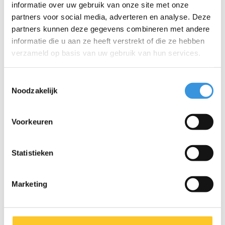
informatie over uw gebruik van onze site met onze
die bovendien allemaal vervangbaar zijn. Ze zijn uitvoerig
partners voor social media, adverteren en analyse. Deze
getest en voldoen aan de hoogste normen, waardoor Micro
partners kunnen deze gegevens combineren met andere
producten jarenlang meegaan. Duurzaam ondernemen
draait niet alleen om het milieu. Micro zet zich volledig in voor
informatie die u aan ze heeft verstrekt of die ze hebben
een betere wereld, met aandacht voor mens en milieu,
verzameld op basis van uw gebruik van hun services.
volgens de ESG-richtlijnen.
Toestemmingsselectie
Noodzakelijk
Specificaties
Voorkeuren
Statistieken
Iets extra's erbij?
Marketing