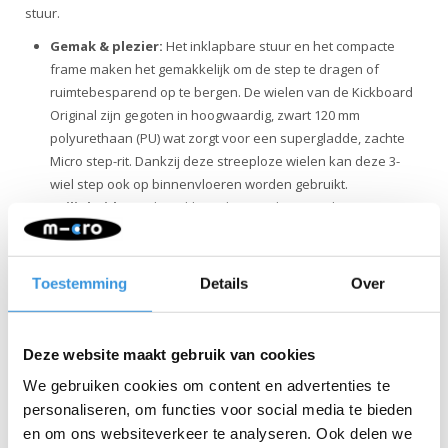
stuur.
Gemak & plezier:
Het inklapbare stuur en het compacte
frame maken het gemakkelijk om de step te dragen of
ruimtebesparend op te bergen. De wielen van de Kickboard
Original zijn gegoten in hoogwaardig, zwart 120 mm
polyurethaan (PU) wat zorgt voor een supergladde, zachte
Micro step-rit. Dankzij deze streeploze wielen kan deze 3-
wiel step ook op binnenvloeren worden gebruikt.
Veiligheid
: Met de Kickboard Original 2.0 step kies je voor
een veilige 3-wielstep. Door de verstelbare stuurhoogte past
de step altijd perfect bij de lengte van de rijder. Dankzij de
wielen en het gepatenteerd schokabsorberend dek,
Toestemming
Details
Over
garandeert Micro's Kickboard Original 2.0 een soepele en
comfortabele rit met meer stabiliteit. Door de grip tape op het
dek en de eenvoudig te bedienen rem houdt je gemakkelijk
Deze website maakt gebruik van cookies
de controle.
We gebruiken cookies om content en advertenties te
Kwaliteit & duurzaamheid:
Bij Micro Mobility hechten we
personaliseren, om functies voor social media te bieden
veel waarde aan kwaliteit. Alle producten worden ontworpen
en om ons websiteverkeer te analyseren. Ook delen we
in Zwitserland en vervaardigd met de allerbeste onderdelen,