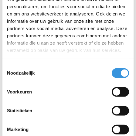
rijcomfort. Dankzij de grip tape op het dek en de eenvoudig
personaliseren, om functies voor social media te bieden
te bedienen rem houd je moeiteloos de controle.
en om ons websiteverkeer te analyseren. Ook delen we
Kwaliteit & duurzaamheid:
Bij Micro Mobility hechten we
informatie over uw gebruik van onze site met onze
veel waarde aan kwaliteit. Alle producten worden ontworpen
partners voor social media, adverteren en analyse. Deze
in Zwitserland en vervaardigd met de allerbeste onderdelen,
partners kunnen deze gegevens combineren met andere
die bovendien allemaal vervangbaar zijn. Ze zijn uitvoerig
informatie die u aan ze heeft verstrekt of die ze hebben
getest en voldoen aan de hoogste normen, waardoor Micro
verzameld op basis van uw gebruik van hun services.
producten jarenlang meegaan. Duurzaam ondernemen
draait niet alleen om het milieu. Micro zet zich volledig in voor
Toestemmingsselectie
een betere wereld, met aandacht voor mens en milieu,
Noodzakelijk
volgens de ESG-richtlijnen.
Voorkeuren
Specificaties
Statistieken
Marketing