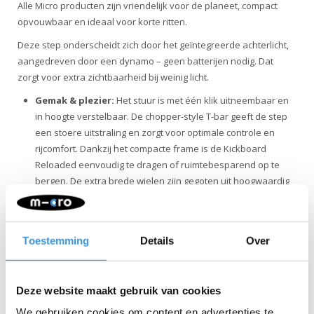
Alle Micro producten zijn vriendelijk voor de planeet, compact
opvouwbaar en ideaal voor korte ritten.
Deze step onderscheidt zich door het geïntegreerde achterlicht,
aangedreven door een dynamo – geen batterijen nodig. Dat
zorgt voor extra zichtbaarheid bij weinig licht.
Gemak & plezier:
Het stuur is met één klik uitneembaar en
in hoogte verstelbaar. De chopper-style T-bar geeft de step
een stoere uitstraling en zorgt voor optimale controle en
rijcomfort. Dankzij het compacte frame is de Kickboard
Reloaded eenvoudig te dragen of ruimtebesparend op te
bergen. De extra brede wielen zijn gegoten uit hoogwaardig
zwart polyurethaan (PU) van 120 mm en zorgen voor een
supergladde en stille rit. Dankzij de streeploze wielen is deze
driewielstep ook geschikt voor gebruik binnenshuis.
Toestemming
Details
Over
Veiligheid
: Met de Kickboard Reloaded kies je voor een
veilige en stabiele step. Dankzij de verstelbare stuurhoogte
past de step altijd perfect bij de lengte van de rijder, terwijl de
Deze website maakt gebruik van cookies
dubbele, extra brede voorwielen en het stevige, met
glasvezel versterkte dek zorgen voor extra stabiliteit en
We gebruiken cookies om content en advertenties te