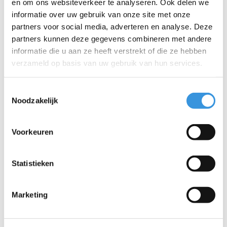
en om ons websiteverkeer te analyseren. Ook delen we
informatie over uw gebruik van onze site met onze
partners voor social media, adverteren en analyse. Deze
partners kunnen deze gegevens combineren met andere
informatie die u aan ze heeft verstrekt of die ze hebben
verzameld op basis van uw gebruik van hun services.
Toestemmingsselectie
Noodzakelijk
LED wielset Mini Micro
LED wielset Maxi Micro
Voorkeuren
120mm
120mm
€22,95
€22,95
Statistieken
Marketing