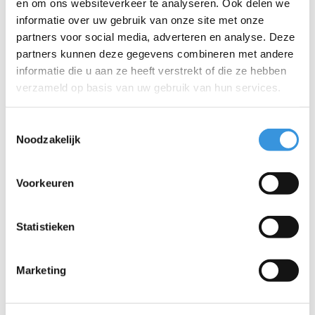
en om ons websiteverkeer te analyseren. Ook delen we
informatie over uw gebruik van onze site met onze
partners voor social media, adverteren en analyse. Deze
partners kunnen deze gegevens combineren met andere
informatie die u aan ze heeft verstrekt of die ze hebben
verzameld op basis van uw gebruik van hun services.
Toestemmingsselectie
Noodzakelijk
LED wielset Mini Micro
LED wielset Maxi Micro
Voorkeuren
120mm
120mm
€22,95
€22,95
Statistieken
Marketing