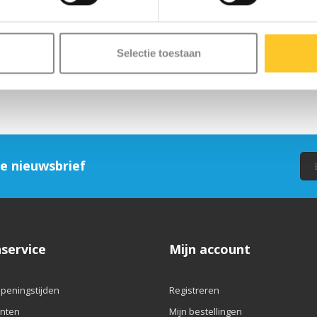
n we veel waarde aan kwaliteit. Alle producten worden ontworpen in Zwits
ig getest en voldoen aan de hoogste normen, waardoor Micro producten j
re wereld, met aandacht voor mens en milieu, volgens de ESG-richtlijnen.
Selectie toestaan
ze nieuwsbrief
service
Mijn account
openingstijden
Registreren
nten
Mijn bestellingen