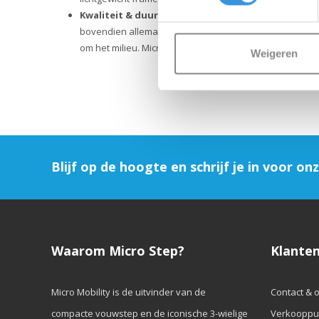
Kwaliteit & duurzaamheid:
Bij Micro Mobility hechte
bovendien allemaal vervangbaar zijn. Ze zijn uitvoer
om het milieu. Micro zet zich volledig in voor een bete
Weigeren
Blijf op de hoogte en schrijf je in voor on
Waarom Micro Step?
Klanten
Micro Mobility is de uitvinder van de
Contact & 
compacte vouwstep en de iconische 3-wielige
Verkooppu