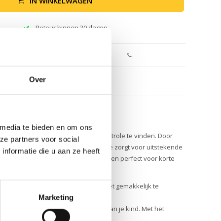
IN WINKELWAGEN
Retour binnen 30 dagen
Over
 media te bieden en om ons
onge kinderen moeiteloos balans en controle te vinden. Door
ze partners voor social
 naadloos maakt. Het magnesium frame zorgt voor uitstekende
nformatie die u aan ze heeft
lijk voor de planeet, ruimtebesparend en perfect voor korte
 vergelijkbare modellen. Dit maakt het gemakkelijk te
van EVA Foam.
Marketing
 de fiets altijd perfect bij de lengte van je kind. Met het