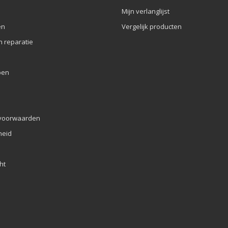
Mijn verlanglijst
en
Vergelijk producten
n reparatie
pen
voorwaarden
eid
ht