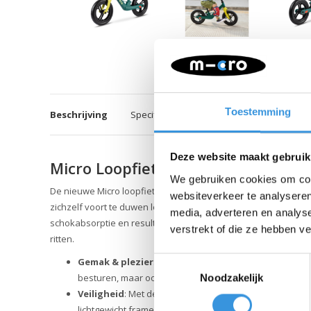
Toestemming
Beschrijving
Specificaties
Deze website maakt gebruik
Micro Loopfiets Lite Peacock Groe
We gebruiken cookies om cont
De nieuwe Micro loopfiets Lite is perfect voor peuters van 2 t
websiteverkeer te analyseren
zichzelf voort te duwen leren kinderen op een natuurlijke m
media, adverteren en analys
schokabsorptie en resulteert in een comfortabele rit. Daarnaa
verstrekt of die ze hebben v
ritten.
Gemak & plezier
: Het frame en het stuur zijn gemaakt
Toestemmingsselectie
besturen, maar ook draagbaar en handig om aan een ki
Noodzakelijk
Veiligheid
: Met de robuuste Micro loopfiets Lite kies 
lichtgewicht frame en het brede stuur behoudt je kind g