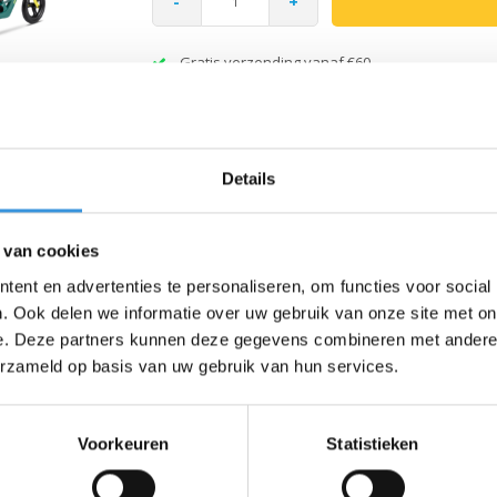
-
+
Gratis verzending vanaf €60
Details
 van cookies
n
ent en advertenties te personaliseren, om functies voor social
ot 5 jaar. Door het gebruikte magnesium is deze fiets ultralicht en helpt j
. Ook delen we informatie over uw gebruik van onze site met on
anier evenwicht te bewaren, wat de overgang naar een fiets met pedalen
e. Deze partners kunnen deze gegevens combineren met andere i
st is het duurzaam en milieuvriendelijk. Alle Micro-producten zijn vriende
erzameld op basis van uw gebruik van hun services.
 van lichtgewicht magnesium, waardoor het ongeveer de helft lichter is dan
nderwagen te bevestigen. De wielen van de loopfiets Lite zijn gemaakt 
Voorkeuren
Statistieken
je voor een veilige loopfiets. Door de verstelbare zadelhoogte
(31-38 cm)
past
emakkelijk de controle.