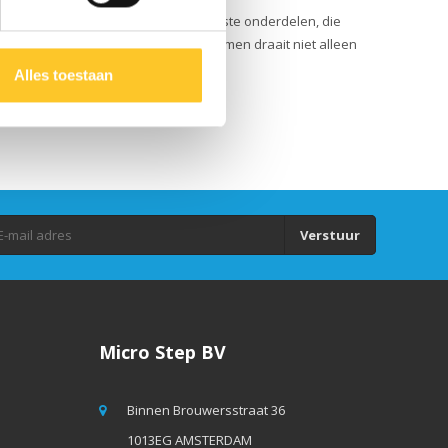
erland en vervaardigd met de allerbeste onderdelen, die
arenlang meegaan. Duurzaam ondernemen draait niet alleen
Alles toestaan
Verstuur
Micro Step BV
Binnen Brouwersstraat 36
1013EG AMSTERDAM