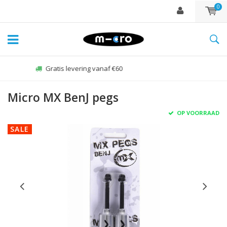
0
Zo-vr voor 22:00 besteld, zelfde dag verzonden*
Micro MX BenJ pegs
OP VOORRAAD
SALE