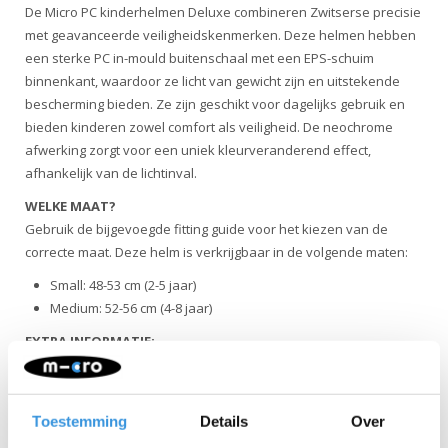
De Micro PC kinderhelmen Deluxe combineren Zwitserse precisie
met geavanceerde veiligheidskenmerken. Deze helmen hebben
een sterke PC in-mould buitenschaal met een EPS-schuim
binnenkant, waardoor ze licht van gewicht zijn en uitstekende
bescherming bieden. Ze zijn geschikt voor dagelijks gebruik en
bieden kinderen zowel comfort als veiligheid. De neochrome
afwerking zorgt voor een uniek kleurveranderend effect,
afhankelijk van de lichtinval.
WELKE MAAT?
Gebruik de bijgevoegde fitting guide voor het kiezen van de
correcte maat. Deze helm is verkrijgbaar in de volgende maten:
Small: 48-53 cm (2-5 jaar)
Medium: 52-56 cm (4-8 jaar)
EXTRA INFORMATIE:
Magnetische sluiting
: De helm is voorzien van een
magnetische quick release Fidlock sluiting. De sluiting wordt
met een klik eenvoudig gesloten en kan worden geopend
Toestemming
Details
Over
door de de sluiting omhoog te schuiven. Kindveilig. Hierdoor