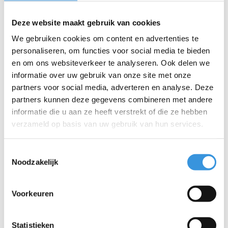
kan er ook geen huid tussen de sluiting komen.
Luchtcirculatie
: de acht ventilatieopeningen zorgen voor
Deze website maakt gebruik van cookies
een goede luchtcirculatie, waardoor de helm comfortabel
We gebruiken cookies om content en advertenties te
blijft tijdens het fietsen of steppen.
personaliseren, om functies voor social media te bieden
Pasvorm
: de helm is voorzien van een form-fit systeem en
en om ons websiteverkeer te analyseren. Ook delen we
verstelbare riemverdelers: Met een draaiknopmechanisme
informatie over uw gebruik van onze site met onze
pas je de pasvorm eenvoudig aan aan de hoofdomtrek van
partners voor social media, adverteren en analyse. Deze
je kind. De riemverdelers kunnen worden verschoven en
partners kunnen deze gegevens combineren met andere
vastgezet voor een optimale pasvorm onder de oren.
informatie die u aan ze heeft verstrekt of die ze hebben
Hierdoor is een veilige en comfortabele fit gegarandeerd.
verzameld op basis van uw gebruik van hun services.
Verlichting
: op de achterzijde van de helm zit een
geïntegreerd LED-achterlicht (inclusief batterijen) met
verschillende knipper instellingen. Het biedt extra
Toestemmingsselectie
zichtbaarheid en veiligheid in situaties met minder licht.
Noodzakelijk
Voering
: de comfortabele polyester fleece voering is
uitneembaar en wasbaar (handwas).
Voorkeuren
Veiligheid
: een helm biedt alleen optimale bescherming als hij
correct gedragen wordt en onbeschadigd is. Na een harde klap,
val of ongeval moet de helm altijd worden vervangen, zelfs als er
Statistieken