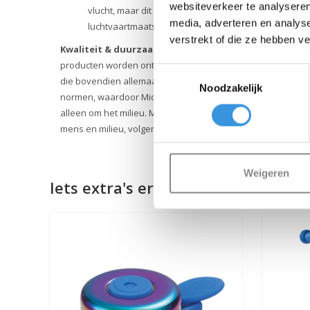
websiteverkeer te analyseren
vlucht, maar dit is altijd afhankelijk van de specifi
media, adverteren en analys
luchtvaartmaatschappij.
verstrekt of die ze hebben v
Kwaliteit & duurzaamheid:
Bij Micro Mobility hechten we 
producten worden ontworpen in Zwitserland en vervaardig
Toestemmingsselectie
die bovendien allemaal vervangbaar zijn. Ze zijn uitvoerig
Noodzakelijk
normen, waardoor Micro producten jarenlang meegaan. D
alleen om het milieu. Micro zet zich volledig in voor een b
mens en milieu, volgens de ESG-richtlijnen.
Weigeren
Iets extra's erbij?