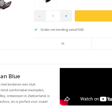
-
+
Gratis verzending vanaf €60
ean Blue
n met kinderen een stuk
e kind comfortabel meerijden,
lley, ontworpen in Zwitserland, is
sloos, en is perfect voor zowel