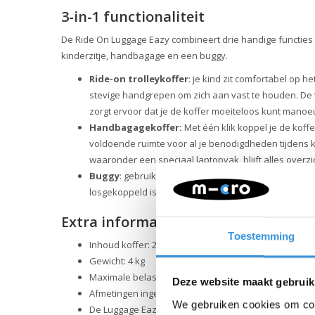
3-in-1 functionaliteit
De Ride On Luggage Eazy combineert drie handige functies i
kinderzitje, handbagage en een buggy.
Ride-on trolleykoffer
: je kind zit comfortabel op h
stevige handgrepen om zich aan vast te houden. De 
zorgt ervoor dat je de koffer moeiteloos kunt manoe
Handbagagekoffer:
Met één klik koppel je de koffer
voldoende ruimte voor al je benodigdheden tijdens kor
waaronder een speciaal laptopvak, blijft alles overzi
Buggy
: gebruik de Luggage Eazy als compacte, lich
losgekoppeld is.
Extra informatie
Toestemming
Inhoud koffer: 21 liter
Gewicht: 4 kg
Maximale belasting: 20 kg
Deze website maakt gebruik
Afmetingen ingeklapt: 60 x 44 x 27 cm
We gebruiken cookies om cont
De Luggage Eazy is qua afmetingen mogelijk geschik