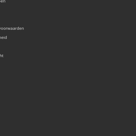
pen
voorwaarden
eid
ht