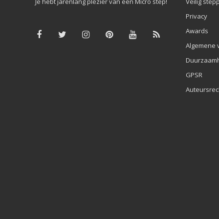
Je hebt jarenlang plezier van een Micro step!
Veilig step
Privacy
Awards
Algemene 
Duurzaamh
GPSR
Auteursrec