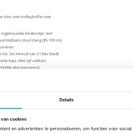
n één: een trolleykoffer met
et ingebouwde kinderzitje, met
verstelbare stuurstang (85-109 cm)
uvreren.
 los. De inhoud van 21 liter biedt
te trips. Met vijf vakken,
chtelijk georganiseerd.
tgewicht buggy wanneer de koffer
Details
 van cookies
ent en advertenties te personaliseren, om functies voor social
t als handbagage tijdens een