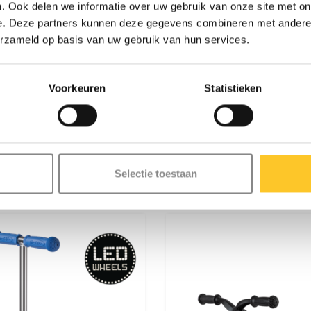
. Ook delen we informatie over uw gebruik van onze site met on
eke eisen en voorwaarden van de
e. Deze partners kunnen deze gegevens combineren met andere i
erzameld op basis van uw gebruik van hun services.
veel waarde aan kwaliteit. Alle
d met de allerbeste onderdelen,
 getest en voldoen aan de hoogste
Voorkeuren
Statistieken
uurzaam ondernemen draait niet
etere wereld, met aandacht voor
Selectie toestaan